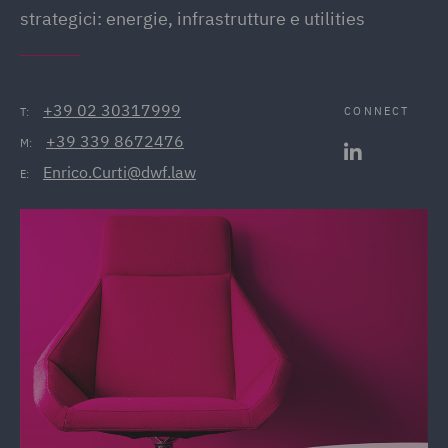
strategici: energie, infrastrutture e utilities
+39 02 30317999
CONNECT
T:
+39 339 8672476
M:
Enrico.Curti@dwf.law
E: