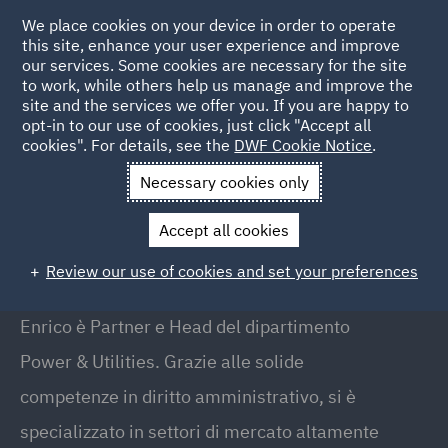
We place cookies on your device in order to operate
this site, enhance your user experience and improve
our services. Some cookies are necessary for the site
to work, while others help us manage and improve the
site and the services we offer you. If you are happy to
Back to People
opt-in to our use of cookies, just click "Accept all
cookies". For details, see the
DWF Cookie Notice
.
Necessary cookies only
Home
People
Enrico Maria Curti
Accept all cookies
Enrico Maria Curti
Review our use of cookies and set your preferences
Partner - Head of Power & Utilities
Enrico è Partner e Head del dipartimento
Power & Utilities. Grazie alle solide
competenze in diritto amministrativo, si è
specializzato in settori di mercato altamente