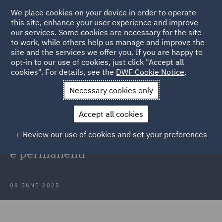
We place cookies on your device in order to operate
this site, enhance your user experience and improve
our services. Some cookies are necessary for the site
to work, while others help us manage and improve the
site and the services we offer you. If you are happy to
Back to Articles
opt-in to our use of cookies, just click "Accept all
cookies". For details, see the
DWF Cookie Notice
.
Home
News and Insights
Insights
La prescrizione ex art.
Necessary cookies only
2952 c.c. e la differenza tra postumi emendabili e permanenti
Accept all cookies
La prescrizione ex art. 2952 c.c. e la
Review our use of cookies and set your preferences
differenza tra postumi emendabili
e permanenti
09 JUNE 2025