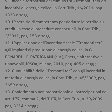
9.
Efficacia retroattiva del cumulo tra «Tremonti-ter» ed
incentivi all’energia eolica, in Corr. Trib., 16/2011, pag.
1333 e segg.;
10.
L’esercizio di competenza per dedurre le perdite su
crediti in caso di procedure concorsuali, in Corr. Trib.,
2/2011, pag. 153 e segg.;
11.
L’applicazione dell’incentivo fiscale “Tremonti ter”
agli impianti di produzione di energia eolica, in G.
BONARDI - C. PATRIGNANI (cur.), Energie alternative e
rinnovabili, IPSOA, Milano, 2010, pag. 405 e segg.;
12.
Cumulabilità della “Tremonti ter” con gli incentivi in
materia di energia eolica, in Corr. Trib., n. 45/2009, pag.
3659 e segg.;
13.
Conferimento non proporzionale di partecipazioni ed
art. 177, comma 2, del TUIR, in Corr. Trib., n. 39/2009,
pag. 3214 e segg.;