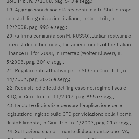
Boll. Trib., n. 7/2008, pag. 543 e segg.;
19.
Aggregazioni di società residenti in altri Stati europei
con stabili organizzazioni italiane, in Corr. Trib., n.
12/2008, pag. 995 e segg.;
20.
(a firma congiunta con M. RUSSO), Italian restyling of
interest deduction rules, the amendments of the Italian
Finance Bill for 2008, in Intertax (Wolter Kluwer), n.
5/2008, pag. 204 e segg.;
21.
Regolamento attuativo per le SIIQ, in Corr. Trib., n.
44/2007, pag. 3625 e segg.;
22.
Requisiti ed effetti dell’ingresso nel regime fiscale
SIIQ, in Corr. Trib., n. 11/2007, pag. 855 e segg.;
23.
La Corte di Giustizia censura l’applicazione della
legislazione inglese sulle CFC per violazione della libertà
di stabilimento, in Giur. Trib., n. 1/2007, pag. 21 e segg.;
24.
Sottrazione o smarrimento di documentazione IVA,