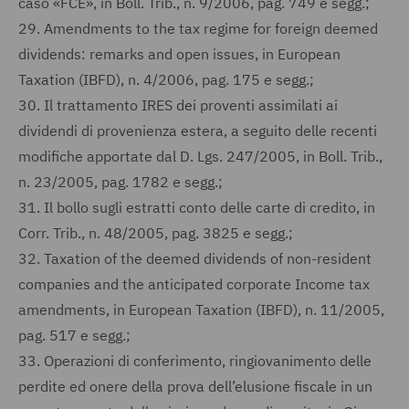
caso «FCE», in Boll. Trib., n. 9/2006, pag. 749 e segg.;
29.
Amendments to the tax regime for foreign deemed
dividends: remarks and open issues, in European
Taxation (IBFD), n. 4/2006, pag. 175 e segg.;
30.
Il trattamento IRES dei proventi assimilati ai
dividendi di provenienza estera, a seguito delle recenti
modifiche apportate dal D. Lgs. 247/2005, in Boll. Trib.,
n. 23/2005, pag. 1782 e segg.;
31.
Il bollo sugli estratti conto delle carte di credito, in
Corr. Trib., n. 48/2005, pag. 3825 e segg.;
32.
Taxation of the deemed dividends of non-resident
companies and the anticipated corporate Income tax
amendments, in European Taxation (IBFD), n. 11/2005,
pag. 517 e segg.;
33.
Operazioni di conferimento, ringiovanimento delle
perdite ed onere della prova dell’elusione fiscale in un