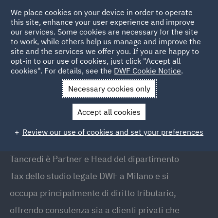
We place cookies on your device in order to operate
this site, enhance your user experience and improve
our services. Some cookies are necessary for the site
to work, while others help us manage and improve the
site and the services we offer you. If you are happy to
Back to People
opt-in to our use of cookies, just click "Accept all
cookies". For details, see the
DWF Cookie Notice
.
Necessary cookies only
Home
People
Tancredi Marino
Accept all cookies
Tancredi Marino
Review our use of cookies and set your preferences
Partner, Head of Tax, Milan
Tancredi è Partner e Head del dipartimento
Tax dello studio legale DWF a Milano e si
occupa principalmente di diritto tributario,
offrendo consulenza sia a clienti privati che