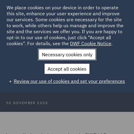
We place cookies on your device in order to operate
this site, enhance your user experience and improve
our services. Some cookies are necessary for the site
to work, while others help us manage and improve the
site and the services we offer you. If you are happy to
Back to Articles
opt-in to our use of cookies, just click "Accept all
cookies". For details, see the
DWF Cookie Notice
.
Home
News and Insights
Press Releases
Gerolamo Vinci
Necessary cookies only
nuovo counsel di DWF
Accept all cookies
Gerolamo Vinci nuovo counsel di
Review our use of cookies and set your preferences
DWF
30 NOVEMBER 2020